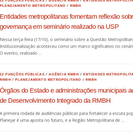
/
/
12 FUNÇÕES PÚBLICAS
AGÊNCIA RMBH
ENTIDADES METROPOLIT
/
PLANEJAMENTO METROPOLITANO
RMBH
Entidades metropolitanas fomentam reflexão sob
governança em seminário realizado na USP
Nessa terça-feira (17/10), o seminário sobre a Questão Metropolit
Institucionalização aconteceu como um marco significativo no cenár
O evento, realizado …
/
/
12 FUNÇÕES PÚBLICAS
AGÊNCIA RMBH
ENTIDADES METROPOLIT
/
/
RMBH
PLANEJAMENTO METROPOLITANO
RMBH
Órgãos do Estado e administrações municipais au
de Desenvolvimento Integrado da RMBH
A primeira rodada de audiências públicas para fortalecer a escuta po
Planejar é uma aposta no futuro, e a Região Metropolitana de …