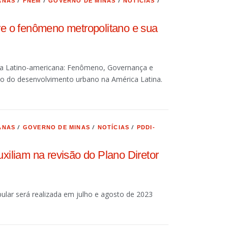
/
/
/
/
ANAS
FNEM
GOVERNO DE MINAS
NOTÍCIAS
re o fenômeno metropolitano e sua
ana Latino-americana: Fenômeno, Governança e
io do desenvolvimento urbano na América Latina.
/
/
/
ANAS
GOVERNO DE MINAS
NOTÍCIAS
PDDI-
xiliam na revisão do Plano Diretor
pular será realizada em julho e agosto de 2023