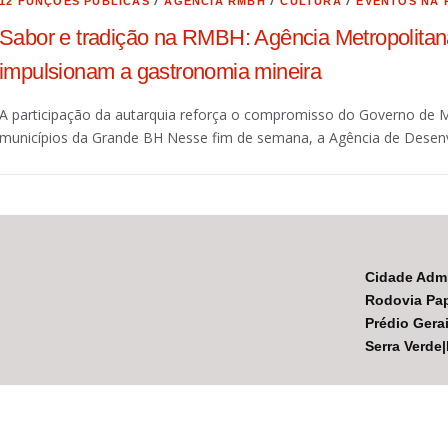
/
/
/
12 FUNÇÕES PÚBLICAS
AGÊNCIA RMBH
CULTURA
EVENTOS NA
Sabor e tradição na RMBH: Agência Metropolitan
impulsionam a gastronomia mineira
A participação da autarquia reforça o compromisso do Governo de 
municípios da Grande BH Nesse fim de semana, a Agência de Desen
Cidade Admi
Rodovia Pap
Prédio Gerai
Serra Verde