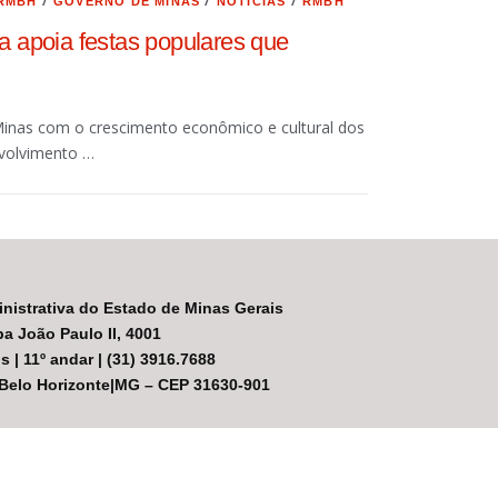
/
/
/
 RMBH
GOVERNO DE MINAS
NOTÍCIAS
RMBH
a apoia festas populares que
Minas com o crescimento econômico e cultural dos
volvimento …
nistrativa do Estado de Minas Gerais
a João Paulo II, 4001
s | 11º andar | (31) 3916.7688
|Belo Horizonte|MG – CEP 31630-901