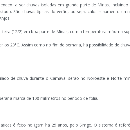
Tendem a ser chuvas isoladas em grande parte de Minas, incluindo t
ado. São chuvas típicas do verão, ou seja, calor e aumento da ne
Anjos.
a-feira (12/2) em boa parte de Minas, com a temperatura máxima sup
 os 28°C. Assim como no fim de semana, há possibilidade de chuvas
lado de chuva durante o Carnaval serão no Noroeste e Norte mine
erar a marca de 100 milímetros no período de folia.
ticas é feito no Igam há 25 anos, pelo Simge. O sistema é referê