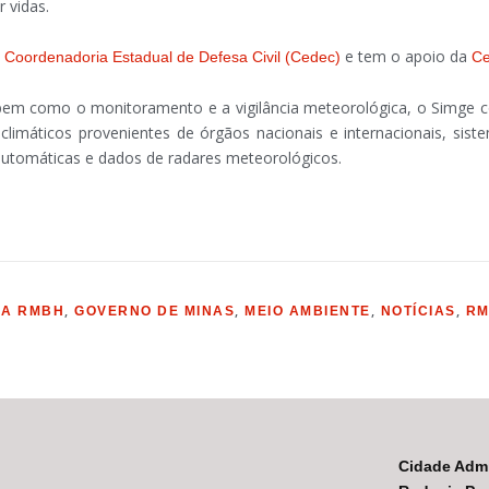
 vidas.
a
e tem o apoio da
Coordenadoria Estadual de Defesa Civil (Cedec)
C
a, bem como o monitoramento e a vigilância meteorológica, o Simg
climáticos provenientes de órgãos nacionais e internacionais, si
utomáticas e dados de radares meteorológicos.
,
,
,
,
IA RMBH
GOVERNO DE MINAS
MEIO AMBIENTE
NOTÍCIAS
RM
Cidade Admi