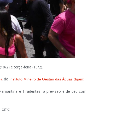
/2) e terça-feira (13/2).
, do
.
e)
Instituto Mineiro de Gestão das Águas (Igam)
Diamantina e Tiradentes, a previsão é de céu com
 28°C.